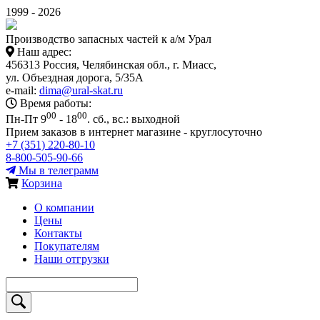
1999 - 2026
Производство запасных частей к а/м Урал
Наш адрес:
456313 Россия, Челябинская обл., г. Миасс,
ул. Объездная дорога, 5/35А
e-mail:
dima@ural-skat.ru
Время работы:
00
00
Пн-Пт 9
- 18
.
сб., вс.: выходной
Прием заказов в интернет магазине - круглосуточно
+7 (351) 220-80-10
8-800-505-90-66
Мы в телеграмм
Корзина
О компании
Цены
Контакты
Покупателям
Наши отгрузки