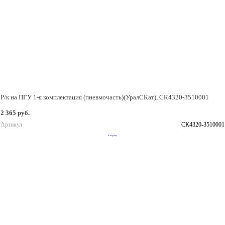
Р/к на ПГУ 1-я комплектация (пневмочасть)(УралСКат), СК4320-3510001
2 365 руб.
Артикул
СК4320-3510001
В корзину