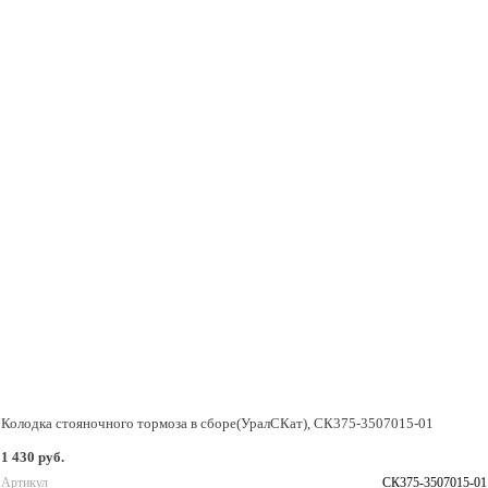
Колодка стояночного тормоза в сборе(УралСКат), СК375-3507015-01
1 430 руб.
Артикул
СК375-3507015-01