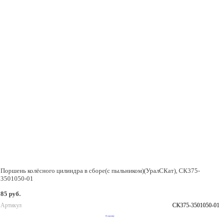
Поршень колёсного цилиндра в сборе(с пыльником)(УралСКат), СК375-
3501050-01
85 руб.
Артикул
СК375-3501050-01
В корзину