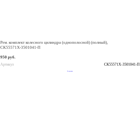
Рем. комплект колесного цилиндра (однополосной) (полный),
СК55571Х-3501041-П
950 руб.
Артикул
СК55571Х-3501041-П
В корзину