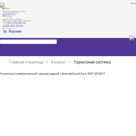
1999 - 2026
Наш адрес:
456313 Россия, Челябинская обл., г. Миасс,
ул. Объездная дорога, 5/35А
e-mail:
dima@ural-skat.ru
Время работы:
00
00
Пн-Пт 9
- 18
.
сб., вс.: выходной
Прием заказов в интернет магазине - круглосуточно
+7 (351) 220-80-10
8-800-505-90-66
Мы в телеграмм
Корзина
Главная страница
Каталог
Тормозная система
Усилитель пневматический тормоза задний с бачком(УралСКат), 5557-3510011