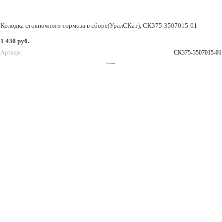
Колодка стояночного тормоза в сборе(УралСКат), СК375-3507015-01
1 430 руб.
Артикул
СК375-3507015-01
В корзину