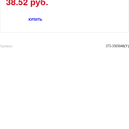
38.52 руб.
КУПИТЬ
Артикул
375-3505048(У)