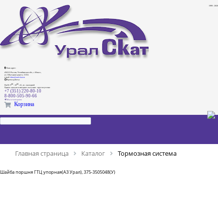
1999 - 2026
Наш адрес:
456313 Россия, Челябинская обл., г. Миасс,
ул. Объездная дорога, 5/35А
e-mail:
dima@ural-skat.ru
Время работы:
00
00
Пн-Пт 9
- 18
.
сб., вс.: выходной
Прием заказов в интернет магазине - круглосуточно
+7 (351) 220-80-10
8-800-505-90-66
Мы в телеграмм
Корзина
Главная страница
Каталог
Тормозная система
Шайба поршня ГТЦ упорная(АЗ Урал), 375-3505048(У)