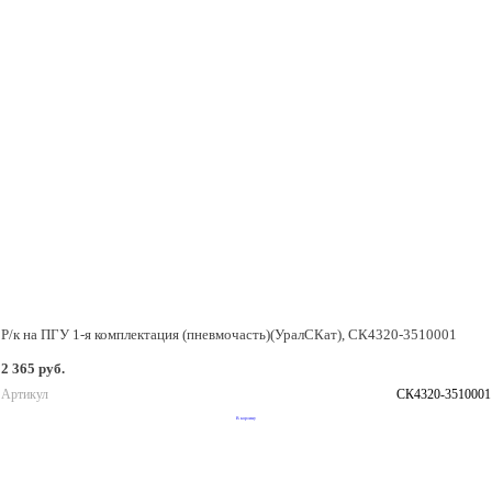
Р/к на ПГУ 1-я комплектация (пневмочасть)(УралСКат), СК4320-3510001
2 365 руб.
Артикул
СК4320-3510001
В корзину