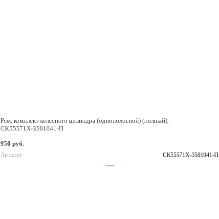
Рем. комплект колесного цилиндра (однополосной) (полный),
СК55571Х-3501041-П
950 руб.
Артикул
СК55571Х-3501041-П
В корзину