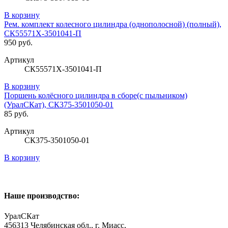
В корзину
Рем. комплект колесного цилиндра (однополосной) (полный),
СК55571Х-3501041-П
950 руб.
Артикул
СК55571Х-3501041-П
В корзину
Поршень колёсного цилиндра в сборе(с пыльником)
(УралСКат), СК375-3501050-01
85 руб.
Артикул
СК375-3501050-01
В корзину
Наше производство:
УралСКат
456313
Челябинская обл., г. Миасс
,