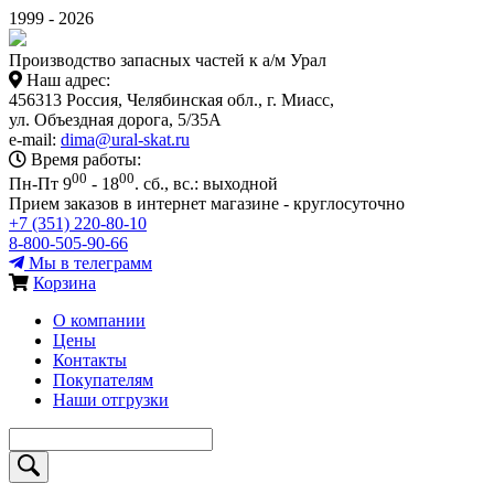
1999 - 2026
Производство запасных частей к а/м Урал
Наш адрес:
456313 Россия, Челябинская обл., г. Миасс,
ул. Объездная дорога, 5/35А
e-mail:
dima@ural-skat.ru
Время работы:
00
00
Пн-Пт 9
- 18
.
сб., вс.: выходной
Прием заказов в интернет магазине - круглосуточно
+7 (351) 220-80-10
8-800-505-90-66
Мы в телеграмм
Корзина
О компании
Цены
Контакты
Покупателям
Наши отгрузки