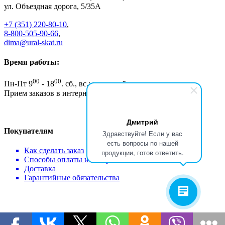
ул. Объездная дорога, 5/35А
+7 (351) 220-80-10
,
8-800-505-90-66
,
dima@ural-skat.ru
Время работы:
00
00
Пн-Пт 9
- 18
.
сб., вс.: выходной
Прием заказов в интернет магазине - круглосуточно
Дмитрий
Покупателям
Здравствуйте! Если у вас
есть вопросы по нашей
Как сделать заказ
продукции, готов ответить.
Способы оплаты и возврат
Доставка
Гарантийные обязательства