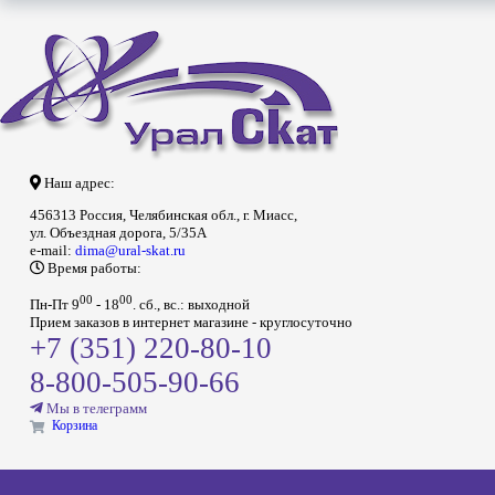
Наш адрес:
456313 Россия, Челябинская обл., г. Миасс,
ул. Объездная дорога, 5/35А
e-mail:
dima@ural-skat.ru
Время работы:
00
00
Пн-Пт 9
- 18
.
сб., вс.: выходной
Прием заказов в интернет магазине - круглосуточно
+7 (351) 220-80-10
8-800-505-90-66
Мы в телеграмм
Корзина