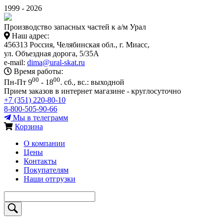
1999 - 2026
Производство запасных частей к а/м Урал
Наш адрес:
456313 Россия, Челябинская обл., г. Миасс,
ул. Объездная дорога, 5/35А
e-mail:
dima@ural-skat.ru
Время работы:
00
00
Пн-Пт 9
- 18
.
сб., вс.: выходной
Прием заказов в интернет магазине - круглосуточно
+7 (351) 220-80-10
8-800-505-90-66
Мы в телеграмм
Корзина
О компании
Цены
Контакты
Покупателям
Наши отгрузки