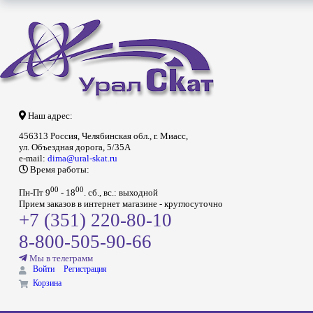
Наш адрес:
456313 Россия, Челябинская обл., г. Миасс,
ул. Объездная дорога, 5/35А
e-mail:
dima@ural-skat.ru
Время работы:
00
00
Пн-Пт 9
- 18
.
сб., вс.: выходной
Прием заказов в интернет магазине - круглосуточно
+7 (351) 220-80-10
8-800-505-90-66
Мы в телеграмм
Войти
Регистрация
Корзина