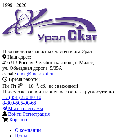
1999 - 2026
Производство запасных частей к а/м Урал
Наш адрес:
456313 Россия, Челябинская обл., г. Миасс,
ул. Объездная дорога, 5/35А
e-mail:
dima@ural-skat.ru
Время работы:
00
00
Пн-Пт 9
- 18
.
сб., вс.: выходной
Прием заказов в интернет магазине - круглосуточно
+7 (351) 220-80-10
8-800-505-90-66
Мы в телеграмм
Войти
Регистрация
Корзина
О компании
Цены