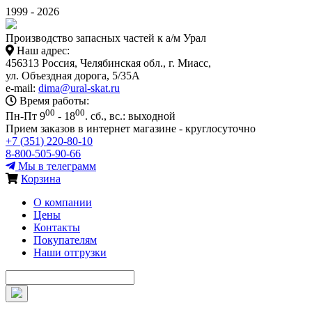
1999 - 2026
Производство запасных частей к а/м Урал
Наш адрес:
456313 Россия, Челябинская обл., г. Миасс,
ул. Объездная дорога, 5/35А
e-mail:
dima@ural-skat.ru
Время работы:
00
00
Пн-Пт 9
- 18
.
сб., вс.: выходной
Прием заказов в интернет магазине - круглосуточно
+7 (351) 220-80-10
8-800-505-90-66
Мы в телеграмм
Корзина
О компании
Цены
Контакты
Покупателям
Наши отгрузки