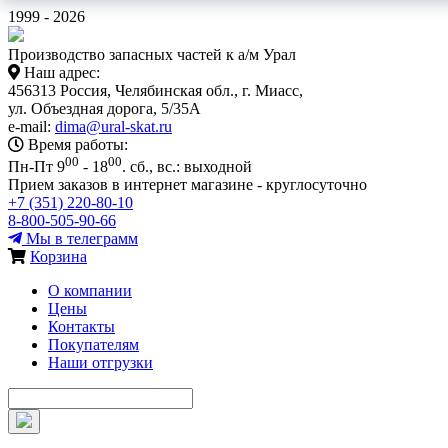
1999 - 2026
Производство запасных частей к а/м Урал
Наш адрес:
456313 Россия, Челябинская обл., г. Миасс,
ул. Объездная дорога, 5/35А
e-mail:
dima@ural-skat.ru
Время работы:
00
00
Пн-Пт 9
- 18
.
сб., вс.: выходной
Прием заказов в интернет магазине - круглосуточно
+7 (351) 220-80-10
8-800-505-90-66
Мы в телеграмм
Корзина
О компании
Цены
Контакты
Покупателям
Наши отгрузки