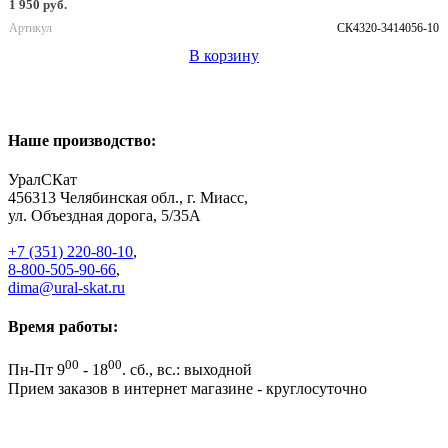
1 950 руб.
Артикул
СК4320-3414056-10
В корзину
Наше производство:
УралСКат
456313
Челябинская обл., г. Миасс
,
ул. Объездная дорога, 5/35А
+7 (351) 220-80-10
,
8-800-505-90-66
,
dima@ural-skat.ru
Время работы:
00
00
Пн-Пт 9
- 18
.
сб., вс.: выходной
Прием заказов в интернет магазине - круглосуточно