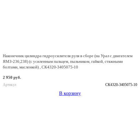
Наконечник цилиндра гидроусилителя руля в сборе (на Урал с двигателем
ЯМЗ-236,238) (с усиленным пальцем, пыльником, гайкой, стяжными
болтами, масленкой) , СК4320-3405075-10
2 950 руб.
Артикул
СК4320-3405075-10
В корзину