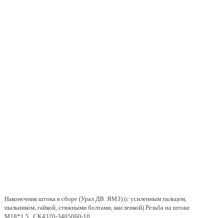
Наконечник штока в сборе (Урал ДВ. ЯМЗ) (с усиленным пальцем,
пыльником, гайкой, стяжными болтами, масленкой) Резьба на штоке
М18*1,5 , СК4320-3405060-10