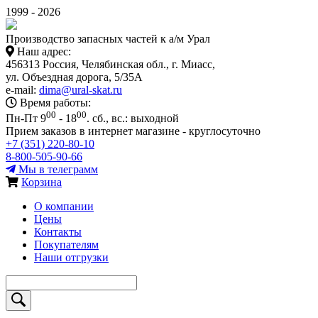
1999 - 2026
Производство запасных частей к а/м Урал
Наш адрес:
456313 Россия, Челябинская обл., г. Миасс,
ул. Объездная дорога, 5/35А
e-mail:
dima@ural-skat.ru
Время работы:
00
00
Пн-Пт 9
- 18
.
сб., вс.: выходной
Прием заказов в интернет магазине - круглосуточно
+7 (351) 220-80-10
8-800-505-90-66
Мы в телеграмм
Корзина
О компании
Цены
Контакты
Покупателям
Наши отгрузки