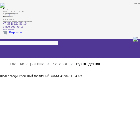
1999 - 2026
Наш адрес:
456313 Россия, Челябинская обл., г. Миасс,
ул. Объездная дорога, 5/35А
e-mail:
dima@ural-skat.ru
Время работы:
00
00
Пн-Пт 9
- 18
.
сб., вс.: выходной
Прием заказов в интернет магазине - круглосуточно
+7 (351) 220-80-10
8-800-505-90-66
Мы в телеграмм
Корзина
Главная страница
Каталог
Рукав-деталь
Шланг соединительный топливный 300мм, 432007-1104069