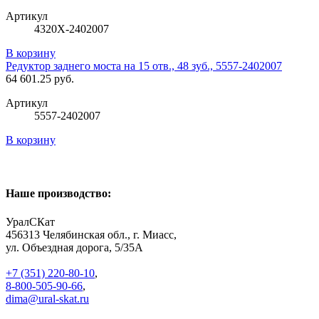
Артикул
4320Х-2402007
В корзину
Редуктор заднего моста на 15 отв., 48 зуб., 5557-2402007
64 601.25 руб.
Артикул
5557-2402007
В корзину
Наше производство:
УралСКат
456313
Челябинская обл., г. Миасс
,
ул. Объездная дорога, 5/35А
+7 (351) 220-80-10
,
8-800-505-90-66
,
dima@ural-skat.ru