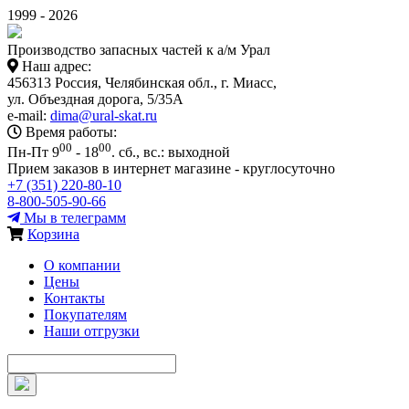
1999 - 2026
Производство запасных частей к а/м Урал
Наш адрес:
456313 Россия, Челябинская обл., г. Миасс,
ул. Объездная дорога, 5/35А
e-mail:
dima@ural-skat.ru
Время работы:
00
00
Пн-Пт 9
- 18
.
сб., вс.: выходной
Прием заказов в интернет магазине - круглосуточно
+7 (351) 220-80-10
8-800-505-90-66
Мы в телеграмм
Корзина
О компании
Цены
Контакты
Покупателям
Наши отгрузки