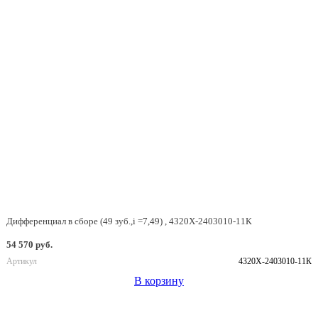
Дифференциал в сборе (49 зуб.,i =7,49) , 4320Х-2403010-11К
54 570 руб.
Артикул
4320Х-2403010-11К
В корзину