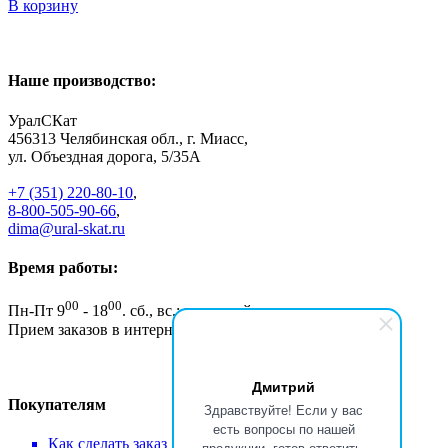
В корзину
Наше производство:
УралСКат
456313
Челябинская обл., г. Миасс
,
ул. Объездная дорога, 5/35А
+7 (351) 220-80-10
,
8-800-505-90-66
,
dima@ural-skat.ru
Время работы:
00
00
Пн-Пт 9
- 18
.
сб., вс.: выходной
Прием заказов в интернет магазине - круглосуточно
Дмитрий
Покупателям
Здравствуйте! Если у вас
есть вопросы по нашей
Как сделать заказ
продукции, готов ответить.