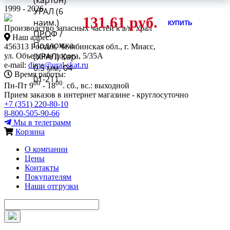
(картон)
1999 - 2026
УРАЛ (6
131.61 руб.
наим.)
КУПИТЬ
Производство запасных частей к а/м Урал
ПРОФ /
Наш адрес:
Подложка
456313 Россия, Челябинская обл., г. Миасс,
(УРАЛ) Кар
ул. Объездная дорога, 5/35А
e-mail:
dima@ural-skat.ru
0.5 мм, 04-
Время работы:
01-211
00
00
Пн-Пт 9
- 18
.
сб., вс.: выходной
Прием заказов в интернет магазине - круглосуточно
+7 (351) 220-80-10
8-800-505-90-66
Мы в телеграмм
Корзина
О компании
Цены
Контакты
Покупателям
Наши отгрузки