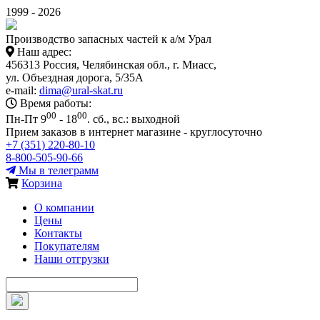
1999 - 2026
Производство запасных частей к а/м Урал
Наш адрес:
456313 Россия, Челябинская обл., г. Миасс,
ул. Объездная дорога, 5/35А
e-mail:
dima@ural-skat.ru
Время работы:
00
00
Пн-Пт 9
- 18
.
сб., вс.: выходной
Прием заказов в интернет магазине - круглосуточно
+7 (351) 220-80-10
8-800-505-90-66
Мы в телеграмм
Корзина
О компании
Цены
Контакты
Покупателям
Наши отгрузки