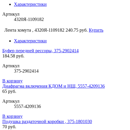
Характеристики
Артикул
4320Я-1109182
Лента хомута , 4320Я-1109182
240.75 руб.
Купить
Характеристики
Буфер передней рессоры, 375-2902414
184.58 руб.
Артикул
375-2902414
В корзину
Диафрагма включения КДОМ и НШ, 5557-4209136
65 руб.
Артикул
5557-4209136
В корзину
Подушка раздаточной коробки , 375-1801030
70 руб.