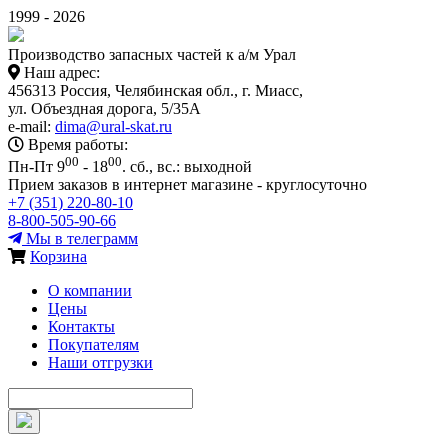
1999 - 2026
Производство запасных частей к а/м Урал
Наш адрес:
456313 Россия, Челябинская обл., г. Миасс,
ул. Объездная дорога, 5/35А
e-mail:
dima@ural-skat.ru
Время работы:
00
00
Пн-Пт 9
- 18
.
сб., вс.: выходной
Прием заказов в интернет магазине - круглосуточно
+7 (351) 220-80-10
8-800-505-90-66
Мы в телеграмм
Корзина
О компании
Цены
Контакты
Покупателям
Наши отгрузки