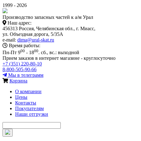
1999 - 2026
Производство запасных частей к а/м Урал
Наш адрес:
456313 Россия, Челябинская обл., г. Миасс,
ул. Объездная дорога, 5/35А
e-mail:
dima@ural-skat.ru
Время работы:
00
00
Пн-Пт 9
- 18
.
сб., вс.: выходной
Прием заказов в интернет магазине - круглосуточно
+7 (351) 220-80-10
8-800-505-90-66
Мы в телеграмм
Корзина
О компании
Цены
Контакты
Покупателям
Наши отгрузки