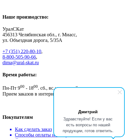
Наше производство:
УралСКат
456313
Челябинская обл., г. Миасс
,
ул. Объездная дорога, 5/35А
+7 (351) 220-80-10
,
8-800-505-90-66
,
dima@ural-skat.ru
Время работы:
00
00
Пн-Пт 9
- 18
.
сб., вс.: выходной
Прием заказов в интернет магазине - круглосуточно
Дмитрий
Покупателям
Здравствуйте! Если у вас
есть вопросы по нашей
Как сделать заказ
продукции, готов ответить.
Способы оплаты и возврат