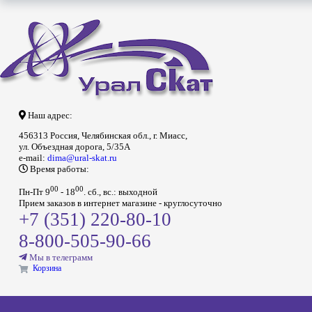
Наш адрес:
456313 Россия, Челябинская обл., г. Миасс,
ул. Объездная дорога, 5/35А
e-mail:
dima@ural-skat.ru
Время работы:
00
00
Пн-Пт 9
- 18
.
сб., вс.: выходной
Прием заказов в интернет магазине - круглосуточно
+7 (351) 220-80-10
8-800-505-90-66
Мы в телеграмм
Корзина