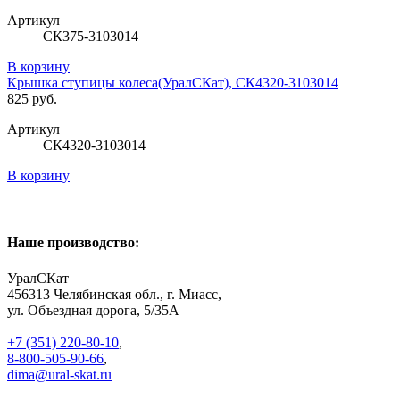
Артикул
СК375-3103014
В корзину
Крышка ступицы колеса(УралСКат), СК4320-3103014
825 руб.
Артикул
СК4320-3103014
В корзину
Наше производство:
УралСКат
456313
Челябинская обл., г. Миасс
,
ул. Объездная дорога, 5/35А
+7 (351) 220-80-10
,
8-800-505-90-66
,
dima@ural-skat.ru