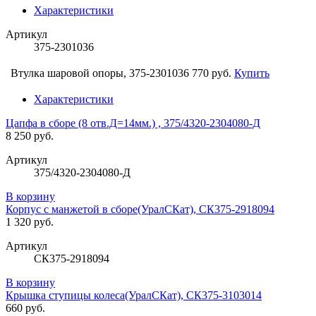
Характеристики
Артикул
375-2301036
Втулка шаровой опоры, 375-2301036
770 руб.
Купить
Характеристики
Цапфа в сборе (8 отв.Д=14мм.) , 375/4320-2304080-Д
8 250 руб.
Артикул
375/4320-2304080-Д
В корзину
Корпус с манжетой в сборе(УралСКат), СК375-2918094
1 320 руб.
Артикул
СК375-2918094
В корзину
Крышка ступицы колеса(УралСКат), СК375-3103014
660 руб.