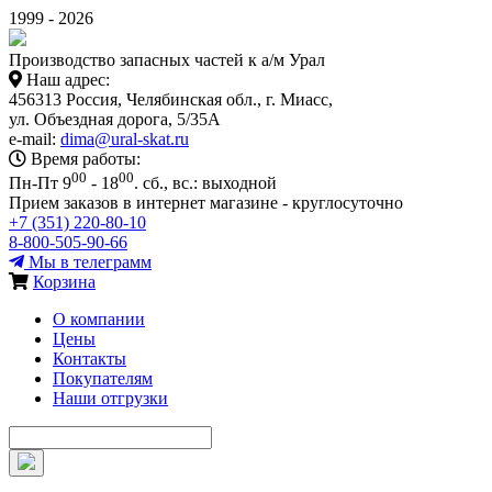
1999 - 2026
Производство запасных частей к а/м Урал
Наш адрес:
456313 Россия, Челябинская обл., г. Миасс,
ул. Объездная дорога, 5/35А
e-mail:
dima@ural-skat.ru
Время работы:
00
00
Пн-Пт 9
- 18
.
сб., вс.: выходной
Прием заказов в интернет магазине - круглосуточно
+7 (351) 220-80-10
8-800-505-90-66
Мы в телеграмм
Корзина
О компании
Цены
Контакты
Покупателям
Наши отгрузки