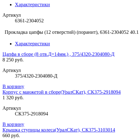
Характеристики
Артикул
6361-2304052
Прокладка цапфы (12 отверстий) (поранит), 6361-2304052
40.1
Характеристики
Цапфа в сборе (8 отв.Д=14мм.) , 375/4320-2304080-Д
8 250 руб.
Артикул
375/4320-2304080-Д
В корзину
Корпус с манжетой в сборе(УралСКат), СК375-2918094
1 320 руб.
Артикул
СК375-2918094
В корзину
Крышка ступицы колеса(УралСКат), СК375-3103014
660 руб.