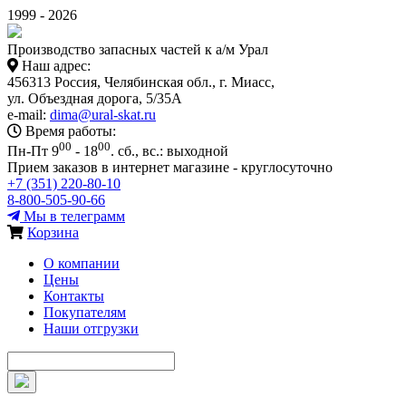
1999 - 2026
Производство запасных частей к а/м Урал
Наш адрес:
456313 Россия, Челябинская обл., г. Миасс,
ул. Объездная дорога, 5/35А
e-mail:
dima@ural-skat.ru
Время работы:
00
00
Пн-Пт 9
- 18
.
сб., вс.: выходной
Прием заказов в интернет магазине - круглосуточно
+7 (351) 220-80-10
8-800-505-90-66
Мы в телеграмм
Корзина
О компании
Цены
Контакты
Покупателям
Наши отгрузки