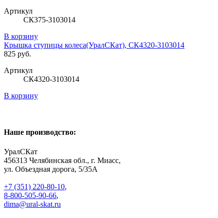
Артикул
СК375-3103014
В корзину
Крышка ступицы колеса(УралСКат), СК4320-3103014
825 руб.
Артикул
СК4320-3103014
В корзину
Наше производство:
УралСКат
456313
Челябинская обл., г. Миасс
,
ул. Объездная дорога, 5/35А
+7 (351) 220-80-10
,
8-800-505-90-66
,
dima@ural-skat.ru