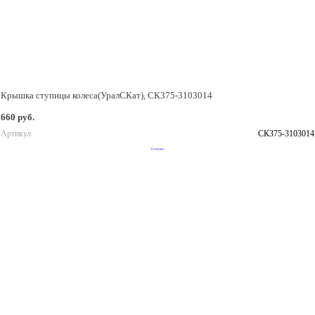
Крышка ступицы колеса(УралСКат), СК375-3103014
660 руб.
Артикул
СК375-3103014
В корзину