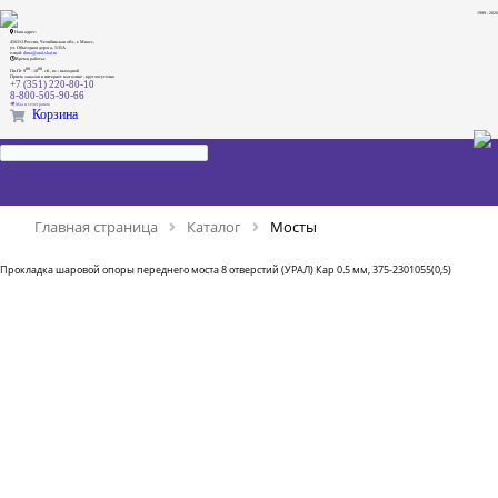
1999 - 2026
Наш адрес:
456313 Россия, Челябинская обл., г. Миасс,
ул. Объездная дорога, 5/35А
e-mail:
dima@ural-skat.ru
Время работы:
00
00
Пн-Пт 9
- 18
.
сб., вс.: выходной
Прием заказов в интернет магазине - круглосуточно
+7 (351) 220-80-10
8-800-505-90-66
Мы в телеграмм
Корзина
Главная страница
Каталог
Мосты
Прокладка шаровой опоры переднего моста 8 отверстий (УРАЛ) Кар 0.5 мм, 375-2301055(0,5)