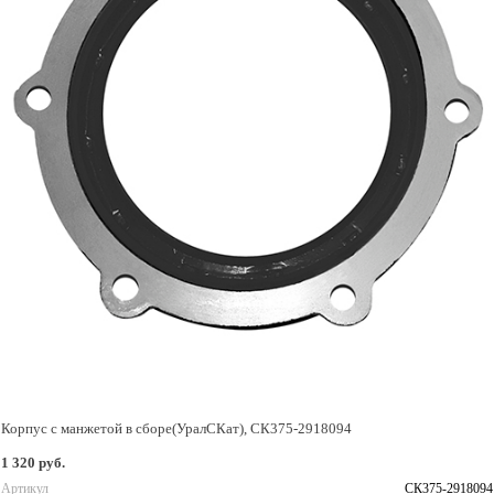
Корпус с манжетой в сборе(УралСКат), СК375-2918094
1 320 руб.
Артикул
СК375-2918094