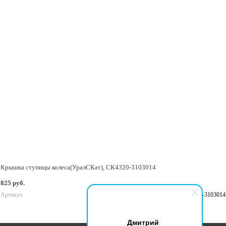
Крышка ступицы колеса(УралСКат), СК4320-3103014
825 руб.
Артикул
СК4320-3103014
В корзину
Дмитрий