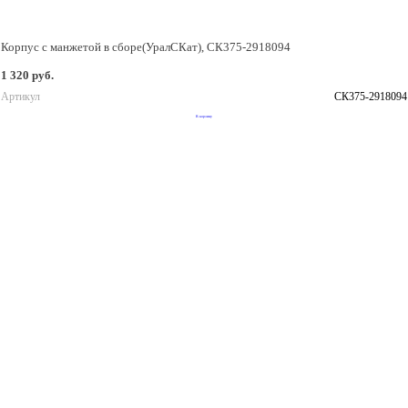
Корпус с манжетой в сборе(УралСКат), СК375-2918094
1 320 руб.
Артикул
СК375-2918094
В корзину