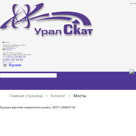
1999 - 2026
Наш адрес:
456313 Россия, Челябинская обл., г. Миасс,
ул. Объездная дорога, 5/35А
e-mail:
dima@ural-skat.ru
Время работы:
00
00
Пн-Пт 9
- 18
.
сб., вс.: выходной
Прием заказов в интернет магазине - круглосуточно
+7 (351) 220-80-10
8-800-505-90-66
Мы в телеграмм
Корзина
Главная страница
Каталог
Мосты
Крышка верхняя поворотного кулака , 55571-2304037-02