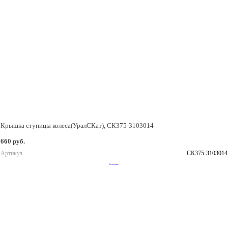
Крышка ступицы колеса(УралСКат), СК375-3103014
660 руб.
Артикул
СК375-3103014
В корзину