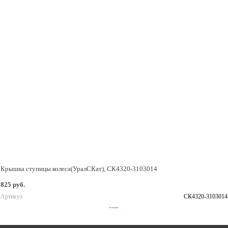
Крышка ступицы колеса(УралСКат), СК4320-3103014
825 руб.
Артикул
СК4320-3103014
В корзину