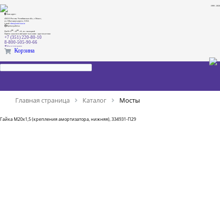
1999 - 2026
Наш адрес:
456313 Россия, Челябинская обл., г. Миасс,
ул. Объездная дорога, 5/35А
e-mail:
dima@ural-skat.ru
Время работы:
00
00
Пн-Пт 9
- 18
.
сб., вс.: выходной
Прием заказов в интернет магазине - круглосуточно
+7 (351) 220-80-10
8-800-505-90-66
Мы в телеграмм
Корзина
Главная страница
Каталог
Мосты
Гайка М20х1,5 (крепления амортизатора, нижняя), 334931-П29