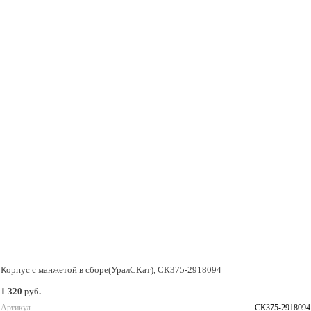
Корпус с манжетой в сборе(УралСКат), СК375-2918094
1 320 руб.
Артикул
СК375-2918094