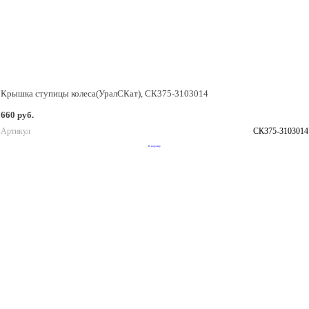
Крышка ступицы колеса(УралСКат), СК375-3103014
660 руб.
Артикул
СК375-3103014
В корзину