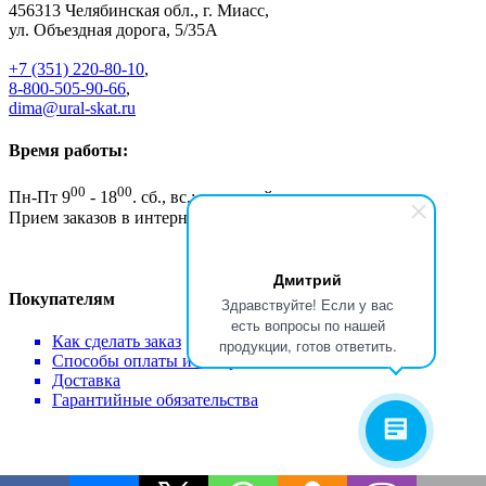
456313
Челябинская обл., г. Миасс
,
ул. Объездная дорога, 5/35А
+7 (351) 220-80-10
,
8-800-505-90-66
,
dima@ural-skat.ru
Время работы:
00
00
Пн-Пт 9
- 18
.
сб., вс.: выходной
Прием заказов в интернет магазине - круглосуточно
Дмитрий
Покупателям
Здравствуйте! Если у вас
есть вопросы по нашей
Как сделать заказ
продукции, готов ответить.
Способы оплаты и возврат
Доставка
Гарантийные обязательства