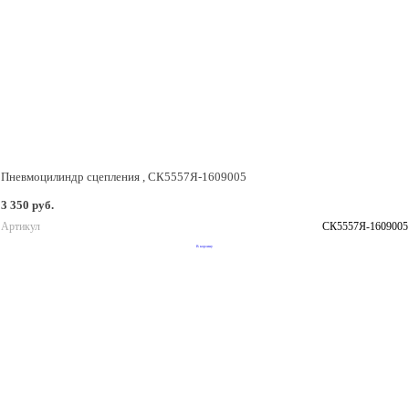
Пневмоцилиндр сцепления , СК5557Я-1609005
3 350 руб.
Артикул
СК5557Я-1609005
В корзину