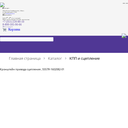
1999 - 2026
Наш адрес:
456313 Россия, Челябинская обл., г. Миасс,
ул. Объездная дорога, 5/35А
e-mail:
dima@ural-skat.ru
Время работы:
00
00
Пн-Пт 9
- 18
.
сб., вс.: выходной
Прием заказов в интернет магазине - круглосуточно
+7 (351) 220-80-10
8-800-505-90-66
Мы в телеграмм
Корзина
Главная страница
Каталог
КПП и сцепление
Кронштейн привода сцепления , 5557Я-1602082-01