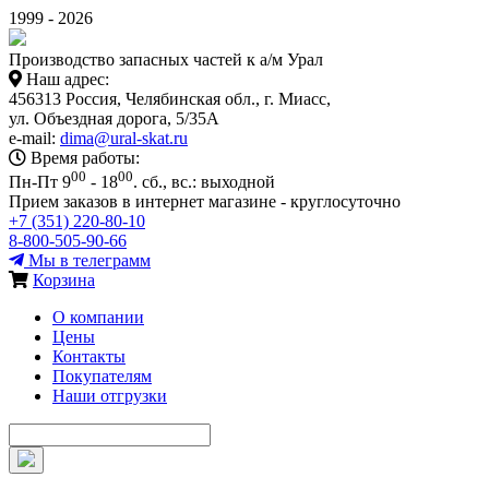
1999 - 2026
Производство запасных частей к а/м Урал
Наш адрес:
456313 Россия, Челябинская обл., г. Миасс,
ул. Объездная дорога, 5/35А
e-mail:
dima@ural-skat.ru
Время работы:
00
00
Пн-Пт 9
- 18
.
сб., вс.: выходной
Прием заказов в интернет магазине - круглосуточно
+7 (351) 220-80-10
8-800-505-90-66
Мы в телеграмм
Корзина
О компании
Цены
Контакты
Покупателям
Наши отгрузки