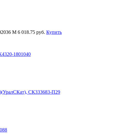
802036 М
6 018.75 руб.
Купить
К4320-1801040
 )(УралСКат), СК333683-П29
2088