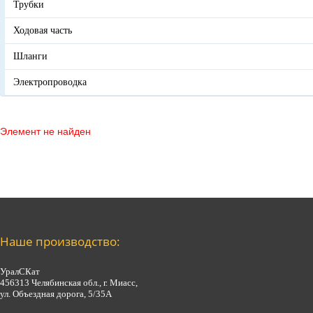
Трубки
Ходовая часть
Шланги
Электропроводка
Элемент не найден
Наше производство:
УралСКат
456313
Челябинская обл., г. Миасс
,
ул. Объездная дорога, 5/35А