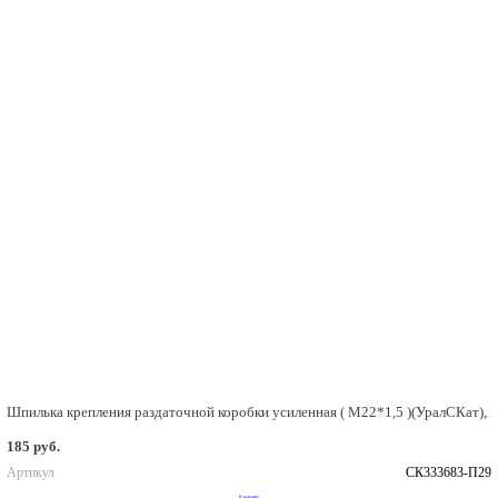
Шпилька крепления раздаточной коробки усиленная ( М22*1,5 )(УралСКат), СК333683-П29
185 руб.
Артикул
СК333683-П29
В корзину