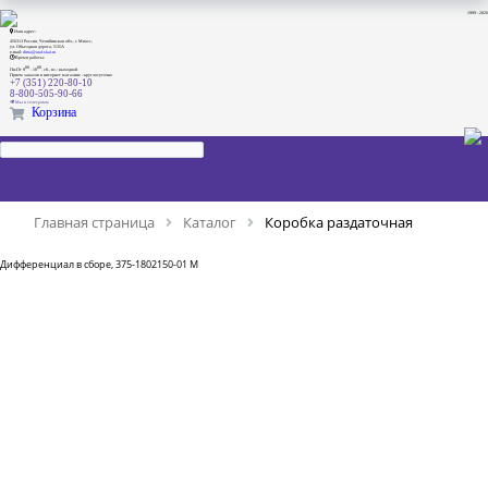
1999 - 2026
Наш адрес:
456313 Россия, Челябинская обл., г. Миасс,
ул. Объездная дорога, 5/35А
e-mail:
dima@ural-skat.ru
Время работы:
00
00
Пн-Пт 9
- 18
.
сб., вс.: выходной
Прием заказов в интернет магазине - круглосуточно
+7 (351) 220-80-10
8-800-505-90-66
Мы в телеграмм
Корзина
Главная страница
Каталог
Коробка раздаточная
Дифференциал в сборе, 375-1802150-01 M