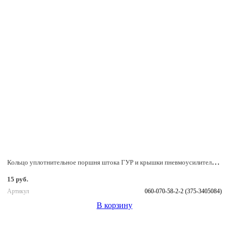
Кольцо уплотнительное поршня штока ГУР и крышки пневмоусилителя сцеплений, 060-070-58-2-2 (375-3405084)
15 руб.
Артикул
060-070-58-2-2 (375-3405084)
В корзину