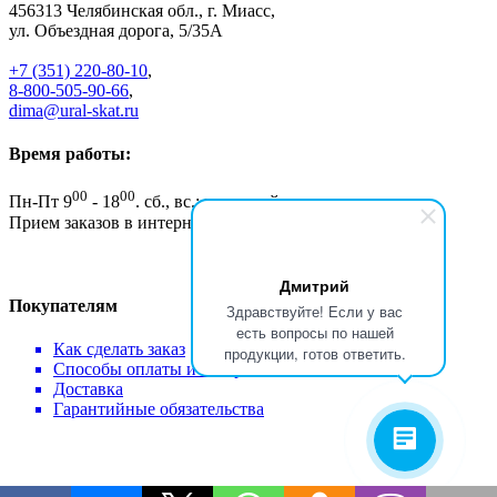
456313
Челябинская обл., г. Миасс
,
ул. Объездная дорога, 5/35А
+7 (351) 220-80-10
,
8-800-505-90-66
,
dima@ural-skat.ru
Время работы:
00
00
Пн-Пт 9
- 18
.
сб., вс.: выходной
Прием заказов в интернет магазине - круглосуточно
Дмитрий
Покупателям
Здравствуйте! Если у вас
есть вопросы по нашей
Как сделать заказ
продукции, готов ответить.
Способы оплаты и возврат
Доставка
Гарантийные обязательства