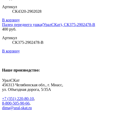
Артикул
СК4320-2902028
В корзину
Палец переднего ушка(УралСКат), СК375-2902478-В
400 руб.
Артикул
СК375-2902478-В
В корзину
Наше производство:
УралСКат
456313
Челябинская обл., г. Миасс
,
ул. Объездная дорога, 5/35А
+7 (351) 220-80-10
,
8-800-505-90-66
,
dima@ural-skat.ru