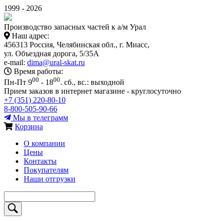
1999 - 2026
Производство запасных частей к а/м Урал
Наш адрес:
456313 Россия, Челябинская обл., г. Миасс,
ул. Объездная дорога, 5/35А
e-mail:
dima@ural-skat.ru
Время работы:
00
00
Пн-Пт 9
- 18
.
сб., вс.: выходной
Прием заказов в интернет магазине - круглосуточно
+7 (351) 220-80-10
8-800-505-90-66
Мы в телеграмм
Корзина
О компании
Цены
Контакты
Покупателям
Наши отгрузки