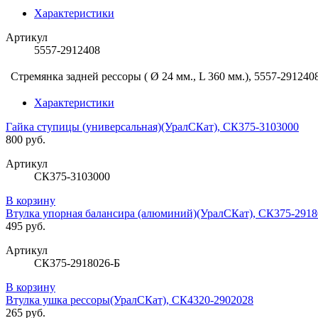
Характеристики
Артикул
5557-2912408
Стремянка задней рессоры ( Ø 24 мм., L 360 мм.), 5557-291240
Характеристики
Гайка ступицы (универсальная)(УралСКат), СК375-3103000
800 руб.
Артикул
СК375-3103000
В корзину
Втулка упорная балансира (алюминий)(УралСКат), СК375-2918
495 руб.
Артикул
СК375-2918026-Б
В корзину
Втулка ушка рессоры(УралСКат), СК4320-2902028
265 руб.