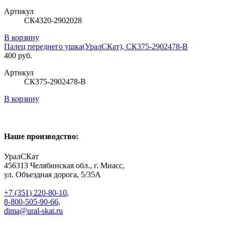
Артикул
СК4320-2902028
В корзину
Палец переднего ушка(УралСКат), СК375-2902478-В
400 руб.
Артикул
СК375-2902478-В
В корзину
Наше производство:
УралСКат
456313
Челябинская обл., г. Миасс
,
ул. Объездная дорога, 5/35А
+7 (351) 220-80-10
,
8-800-505-90-66
,
dima@ural-skat.ru