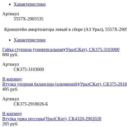
Характеристики
Артикул
5557Х-2905535
Кронштейн амортизатора левый в сборе (АЗ Урал), 5557Х-290
Характеристики
Гайка ступицы (универсальная)(УралСКат), СК375-3103000
800 руб.
Артикул
СК375-3103000
В корзину
Втулка упорная балансира (алюминий)(УралСКат), СК375-2918
495 руб.
Артикул
СК375-2918026-Б
В корзину
Втулка ушка рессоры(УралСКат), СК4320-2902028
265 руб.