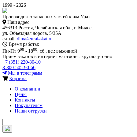
1999 - 2026
Производство запасных частей к а/м Урал
Наш адрес:
456313 Россия, Челябинская обл., г. Миасс,
ул. Объездная дорога, 5/35А
e-mail:
dima@ural-skat.ru
Время работы:
00
00
Пн-Пт 9
- 18
.
сб., вс.: выходной
Прием заказов в интернет магазине - круглосуточно
+7 (351) 220-80-10
8-800-505-90-66
Мы в телеграмм
Корзина
О компании
Цены
Контакты
Покупателям
Наши отгрузки