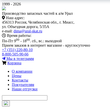
1999 - 2026
Производство запасных частей к а/м Урал
Наш адрес:
456313 Россия, Челябинская обл., г. Миасс,
ул. Объездная дорога, 5/35А
e-mail:
dima@ural-skat.ru
Время работы:
00
00
Пн-Пт 9
- 18
.
сб., вс.: выходной
Прием заказов в интернет магазине - круглосуточно
+7 (351) 220-80-10
8-800-505-90-66
Мы в телеграмм
Корзина
О компании
Цены
Контакты
Покупателям
Наши отгрузки