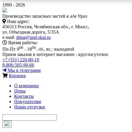
1999 - 2026
Производство запасных частей к а/м Урал
Наш адрес:
456313 Россия, Челябинская обл., г. Миасс,
ул. Объездная дорога, 5/35А
e-mail:
dima@ural-skat.ru
Время работы:
00
00
Пн-Пт 9
- 18
.
сб., вс.: выходной
Прием заказов в интернет магазине - круглосуточно
+7 (351) 220-80-10
8-800-505-90-66
Мы в телеграмм
Корзина
О компании
Цены
Контакты
Покупателям
Наши отгрузки