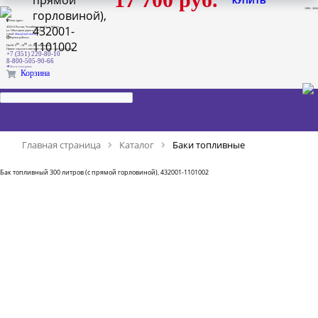
прямой
КУПИТЬ
1999 - 2026
горловиной),
Наш адрес:
432001-
456313 Россия, Челябинская обл., г. Миасс,
ул. Объездная дорога, 5/35А
e-mail:
dima@ural-skat.ru
Время работы:
1101002
00
00
Пн-Пт 9
- 18
.
сб., вс.: выходной
Прием заказов в интернет магазине - круглосуточно
+7 (351) 220-80-10
8-800-505-90-66
Мы в телеграмм
Корзина
Главная страница
Каталог
Баки топливные
Бак топливный 300 литров (с прямой горловиной), 432001-1101002